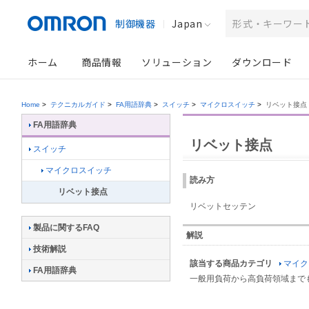
制御機器
Japan
ホーム
商品情報
ソリューション
ダウンロード
Home
>
テクニカルガイド
>
FA用語辞典
>
スイッチ
>
マイクロスイッチ
>
リベット接点
FA用語辞典
リベット接点
スイッチ
マイクロスイッチ
読み方
リベット接点
リベットセッテン
製品に関するFAQ
解説
技術解説
該当する商品カテゴリ
マイク
FA用語辞典
一般用負荷から高負荷領域まで