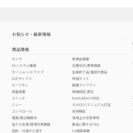
お知らせ・最新情報
商品情報
センサ
新商品情報
FAシステム機器
在庫状況/標準価格
モーション/ドライブ
生産終了品/推奨代替品
ロボティクス
特設サイト
セーフティ
動画ライブラリ
検査装置
規格認証/適合
スイッチ
RoHS/REACH対応
リレー
カタログ/マニュアル訂正
コントロール
技術解説
電源/周辺機器他
使用上の注意事項
省エネ支援/環境対策機器
製品に関するFAQ
目的・仕様から探す
FA用語辞典