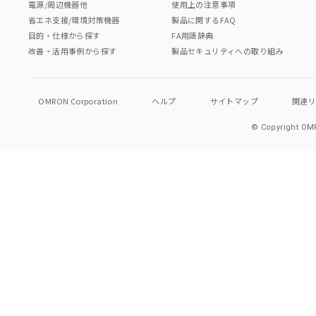
電源/周辺機器他
使用上の注意事項
省エネ支援/環境対策機器
製品に関するFAQ
目的・仕様から探す
FA用語辞典
改善・活用事例から探す
製品セキュリティへの取り組み
OMRON Corporation
ヘルプ
サイトマップ
関連
© Copyright OMR