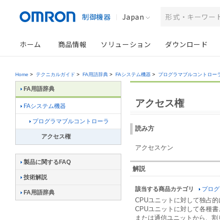
制御機器
Japan
ホーム
商品情報
ソリューション
ダウンロード
Home
>
テクニカルガイド
>
FA用語辞典
>
FAシステム機器
>
プログラマブルコントロー
FA用語辞典
アクセス権
FAシステム機器
プログラマブルコントローラ
読み方
アクセス権
アクセスケン
製品に関するFAQ
解説
技術解説
該当する商品カテゴリ
プログ
FA用語辞典
CPUユニットに対して独占的にア
CPUユニットに対して各種
または通信ユニットから、割