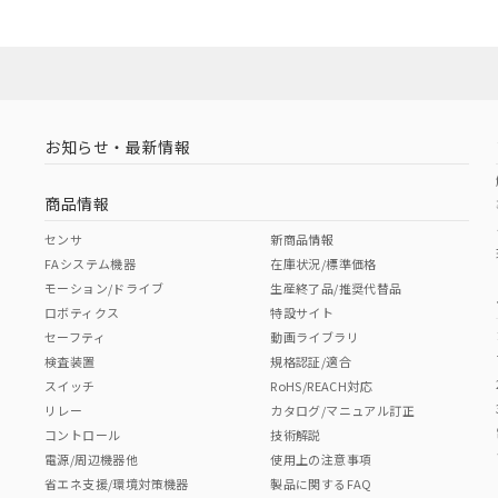
お知らせ・最新情報
商品情報
センサ
新商品情報
FAシステム機器
在庫状況/標準価格
モーション/ドライブ
生産終了品/推奨代替品
ロボティクス
特設サイト
セーフティ
動画ライブラリ
検査装置
規格認証/適合
スイッチ
RoHS/REACH対応
リレー
カタログ/マニュアル訂正
コントロール
技術解説
電源/周辺機器他
使用上の注意事項
省エネ支援/環境対策機器
製品に関するFAQ