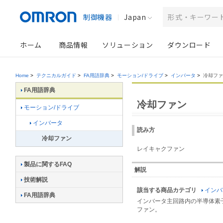
制御機器
Japan
ホーム
商品情報
ソリューション
ダウンロード
Home
>
テクニカルガイド
>
FA用語辞典
>
モーション/ドライブ
>
インバータ
>
冷却ファ
FA用語辞典
冷却ファン
モーション/ドライブ
インバータ
読み方
冷却ファン
レイキャクファン
製品に関するFAQ
解説
技術解説
該当する商品カテゴリ
インバ
FA用語辞典
インバータ主回路内の半導体素
ファン。