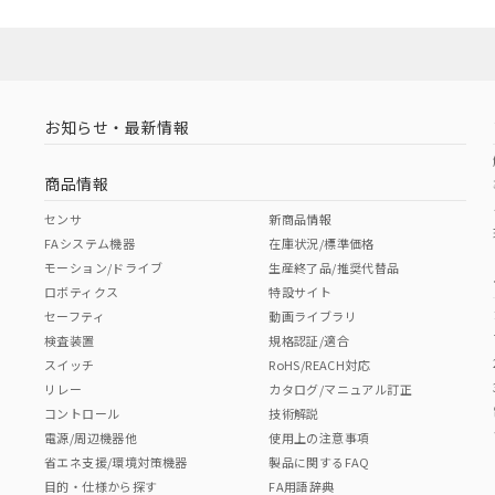
お知らせ・最新情報
商品情報
センサ
新商品情報
FAシステム機器
在庫状況/標準価格
モーション/ドライブ
生産終了品/推奨代替品
ロボティクス
特設サイト
セーフティ
動画ライブラリ
検査装置
規格認証/適合
スイッチ
RoHS/REACH対応
リレー
カタログ/マニュアル訂正
コントロール
技術解説
電源/周辺機器他
使用上の注意事項
省エネ支援/環境対策機器
製品に関するFAQ
目的・仕様から探す
FA用語辞典