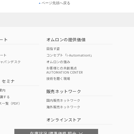
ページ先頭へ戻る
ート
オムロンの提供価値
目指す姿
ポート
コンセプト「i-Automation!」
ジャパンデスク
オムロンの強み
お客様との共創拠点
AUTOMATION CENTER
技術を磨く現場
・セミナ
案内
販売ネットワーク
講する
国内販売ネットワーク
ス一覧（PDF）
海外販売ネットワーク
オンラインストア
在庫状況/標準価格 照会