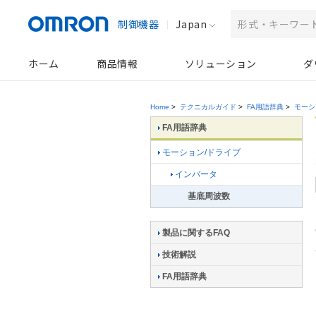
制御機器
Japan
ホーム
商品情報
ソリューション
ダ
Home
>
テクニカルガイド
>
FA用語辞典
>
モーシ
FA用語辞典
モーション/ドライブ
インバータ
基底周波数
製品に関するFAQ
技術解説
FA用語辞典