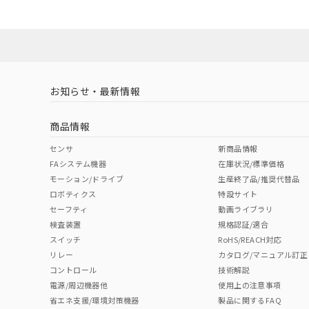
お知らせ・最新情報
商品情報
センサ
新商品情報
FAシステム機器
在庫状況/標準価格
モーション/ドライブ
生産終了品/推奨代替品
ロボティクス
特設サイト
セーフティ
動画ライブラリ
検査装置
規格認証/適合
スイッチ
RoHS/REACH対応
リレー
カタログ/マニュアル訂正
コントロール
技術解説
電源/周辺機器他
使用上の注意事項
省エネ支援/環境対策機器
製品に関するFAQ