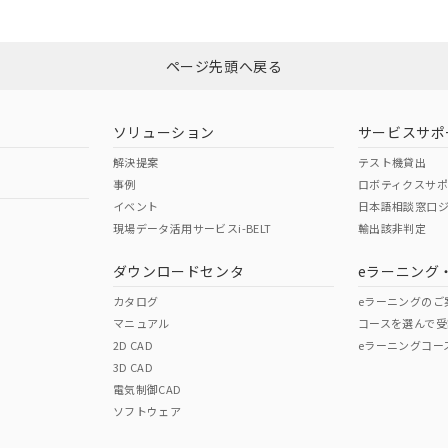
ページ先頭へ戻る
ソリューション
サービスサポ
解決提案
テスト機貸出
事例
ロボティクスサ
イベント
日本語相談窓口
現場データ活用サービスi-BELT
輸出該非判定
ダウンロードセンタ
eラーニング
カタログ
eラーニングのご
マニュアル
コースを選んで受
2D CAD
eラーニングコー
3D CAD
電気制御CAD
ソフトウェア