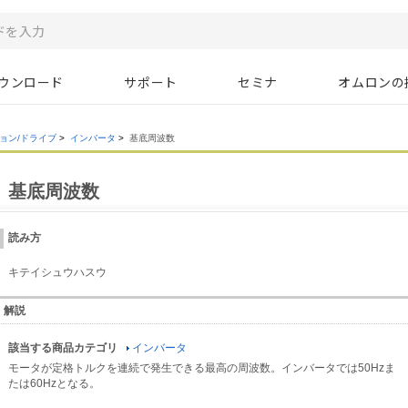
ウンロード
サポート
セミナ
オムロンの
ョン/ドライブ
>
インバータ
>
基底周波数
基底周波数
読み方
キテイシュウハスウ
解説
該当する商品カテゴリ
インバータ
モータが定格トルクを連続で発生できる最高の周波数。インバータでは50Hzま
たは60Hzとなる。