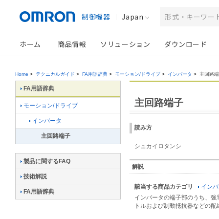
制御機器
Japan
ホーム
商品情報
ソリューション
ダウンロード
Home
>
テクニカルガイド
>
FA用語辞典
>
モーション/ドライブ
>
インバータ
>
主回路端
FA用語辞典
主回路端子
モーション/ドライブ
インバータ
読み方
主回路端子
シュカイロタンシ
製品に関するFAQ
解説
技術解説
該当する商品カテゴリ
インバ
FA用語辞典
インバータの端子部のうち、強
トルおよび制動抵抗器などの配