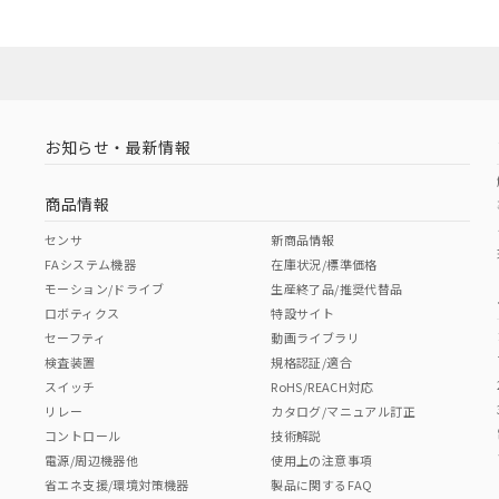
お知らせ・最新情報
商品情報
センサ
新商品情報
FAシステム機器
在庫状況/標準価格
モーション/ドライブ
生産終了品/推奨代替品
ロボティクス
特設サイト
セーフティ
動画ライブラリ
検査装置
規格認証/適合
スイッチ
RoHS/REACH対応
リレー
カタログ/マニュアル訂正
コントロール
技術解説
電源/周辺機器他
使用上の注意事項
省エネ支援/環境対策機器
製品に関するFAQ