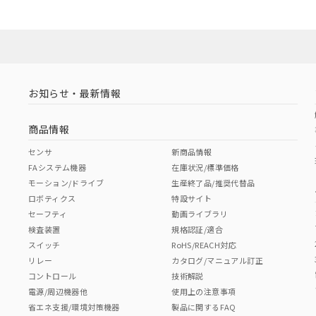
お知らせ・最新情報
商品情報
センサ
新商品情報
FAシステム機器
在庫状況/標準価格
モーション/ドライブ
生産終了品/推奨代替品
ロボティクス
特設サイト
セーフティ
動画ライブラリ
検査装置
規格認証/適合
スイッチ
RoHS/REACH対応
リレー
カタログ/マニュアル訂正
コントロール
技術解説
電源/周辺機器他
使用上の注意事項
省エネ支援/環境対策機器
製品に関するFAQ