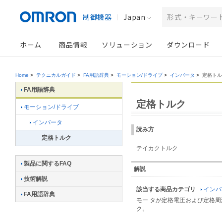
制御機器
Japan
ホーム
商品情報
ソリューション
ダウンロード
Home
>
テクニカルガイド
>
FA用語辞典
>
モーション/ドライブ
>
インバータ
>
定格トル
FA用語辞典
定格トルク
モーション/ドライブ
インバータ
読み方
定格トルク
テイカクトルク
製品に関するFAQ
解説
技術解説
該当する商品カテゴリ
インバ
FA用語辞典
モー タが定格電圧および定格
ク。