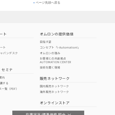
ページ先頭へ戻る
ート
オムロンの提供価値
目指す姿
ポート
コンセプト「i-Automation!」
ジャパンデスク
オムロンの強み
お客様との共創拠点
AUTOMATION CENTER
技術を磨く現場
・セミナ
案内
販売ネットワーク
講する
国内販売ネットワーク
ス一覧（PDF）
海外販売ネットワーク
オンラインストア
在庫状況/標準価格 照会