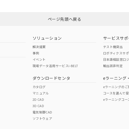
ページ先頭へ戻る
ソリューション
サービスサポ
解決提案
テスト機貸出
事例
ロボティクスサ
イベント
日本語相談窓口
現場データ活用サービスi-BELT
輸出該非判定
ダウンロードセンタ
eラーニング
カタログ
eラーニングのご
マニュアル
コースを選んで受
2D CAD
eラーニングコー
3D CAD
電気制御CAD
ソフトウェア