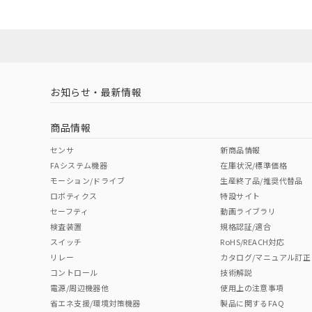
お知らせ・最新情報
商品情報
センサ
新商品情報
FAシステム機器
在庫状況/標準価格
モーション/ドライブ
生産終了品/推奨代替品
ロボティクス
特設サイト
セーフティ
動画ライブラリ
検査装置
規格認証/適合
スイッチ
RoHS/REACH対応
リレー
カタログ/マニュアル訂正
コントロール
技術解説
電源/周辺機器他
使用上の注意事項
省エネ支援/環境対策機器
製品に関するFAQ