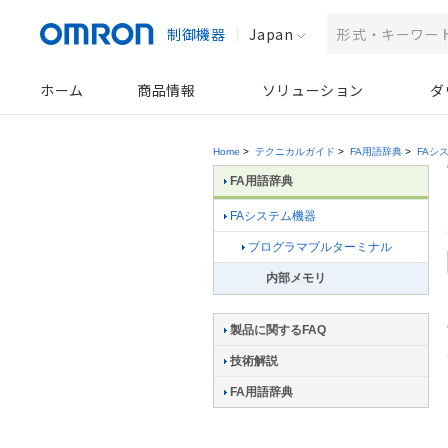
制御機器
Japan
ホーム
商品情報
ソリューション
ダ
Home
>
テクニカルガイド
>
FA用語辞典
>
FAシ
FA用語辞典
FAシステム機器
プログラマブルターミナル
内部メモリ
製品に関するFAQ
技術解説
FA用語辞典