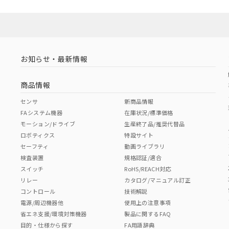
お知らせ・最新情報
商品情報
センサ
新商品情報
FAシステム機器
在庫状況/標準価格
モーション/ドライブ
生産終了品/推奨代替品
ロボティクス
特設サイト
セーフティ
動画ライブラリ
検査装置
規格認証/適合
スイッチ
RoHS/REACH対応
リレー
カタログ/マニュアル訂正
コントロール
技術解説
電源/周辺機器他
使用上の注意事項
省エネ支援/環境対策機器
製品に関するFAQ
目的・仕様から探す
FA用語辞典