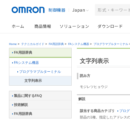
制御機器
Japan
ホーム
商品情報
ソリューション
ダウンロード
Home
>
テクニカルガイド
>
FA用語辞典
>
FAシステム機器
>
プログラマブルターミナル
FA用語辞典
文字列表示
FAシステム機器
プログラマブルターミナル
読み方
文字列表示
モジレツヒョウジ
製品に関するFAQ
解説
技術解説
該当する商品カテゴリ
プログ
FA用語辞典
部品の1種。指定したアドレス