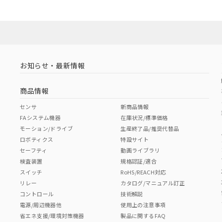
お知らせ・最新情報
商品情報
センサ
新商品情報
FAシステム機器
在庫状況/標準価格
モーション/ドライブ
生産終了品/推奨代替品
ロボティクス
特設サイト
セーフティ
動画ライブラリ
検査装置
規格認証/適合
スイッチ
RoHS/REACH対応
リレー
カタログ/マニュアル訂正
コントロール
技術解説
電源/周辺機器他
使用上の注意事項
省エネ支援/環境対策機器
製品に関するFAQ