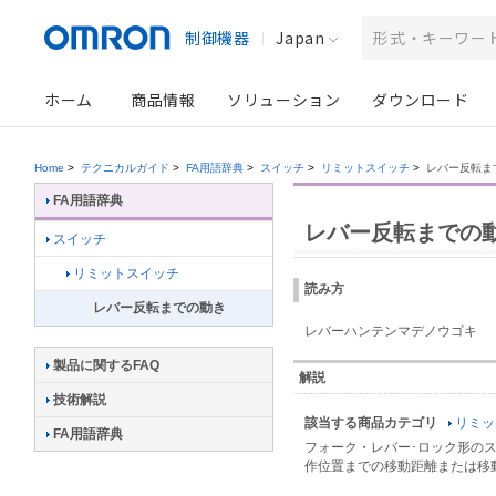
制御機器
Japan
ホーム
商品情報
ソリューション
ダウンロード
Home
>
テクニカルガイド
>
FA用語辞典
>
スイッチ
>
リミットスイッチ
>
レバー反転ま
FA用語辞典
レバー反転までの
スイッチ
リミットスイッチ
読み方
レバー反転までの動き
レバーハンテンマデノウゴキ
製品に関するFAQ
解説
技術解説
該当する商品カテゴリ
リミッ
FA用語辞典
フォーク・レバー･ロック形の
作位置までの移動距離または移