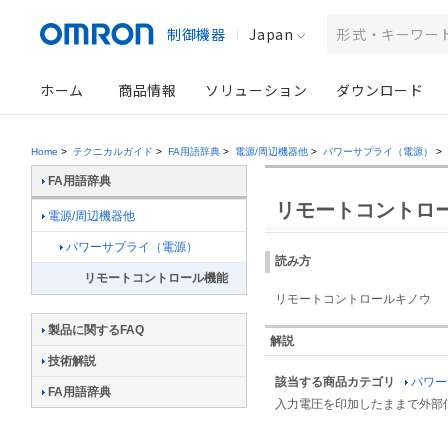
制御機器
Japan
ホーム
商品情報
ソリューション
ダウンロード
Home
>
テクニカルガイド
>
FA用語辞典
>
電源/周辺機器他
>
パワーサプライ（電源）
>
FA用語辞典
リモートコントロ
電源/周辺機器他
パワーサプライ（電源）
読み方
リモートコントロール機能
リモートコントロールキノウ
製品に関するFAQ
解説
技術解説
該当する商品カテゴリ
パワー
FA用語辞典
入力電圧を印加したままで外部信