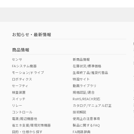
お知らせ・最新情報
商品情報
センサ
新商品情報
FAシステム機器
在庫状況/標準価格
モーション/ドライブ
生産終了品/推奨代替品
ロボティクス
特設サイト
セーフティ
動画ライブラリ
検査装置
規格認証/適合
スイッチ
RoHS/REACH対応
リレー
カタログ/マニュアル訂正
コントロール
技術解説
電源/周辺機器他
使用上の注意事項
省エネ支援/環境対策機器
製品に関するFAQ
目的・仕様から探す
FA用語辞典