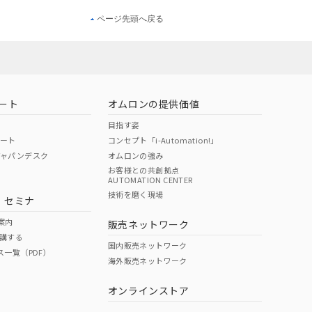
ページ先頭へ戻る
ート
オムロンの提供価値
目指す姿
ポート
コンセプト「i-Automation!」
ジャパンデスク
オムロンの強み
お客様との共創拠点
AUTOMATION CENTER
技術を磨く現場
・セミナ
案内
販売ネットワーク
講する
国内販売ネットワーク
ス一覧（PDF）
海外販売ネットワーク
オンラインストア