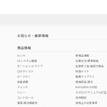
お知らせ・最新情報
商品情報
センサ
新商品情報
FAシステム機器
在庫状況/標準価格
モーション/ドライブ
生産終了品/推奨代替品
ロボティクス
特設サイト
セーフティ
動画ライブラリ
検査装置
規格認証/適合
スイッチ
RoHS/REACH対応
リレー
カタログ/マニュアル訂正
コントロール
技術解説
電源/周辺機器他
使用上の注意事項