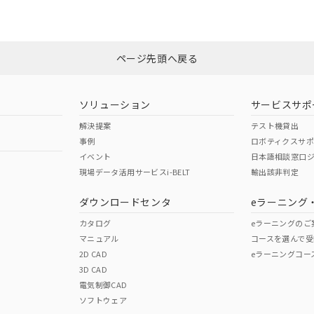
ページ先頭へ戻る
ソリューション
サービスサポ
解決提案
テスト機貸出
事例
ロボティクスサ
イベント
日本語相談窓口
現場データ活用サービスi-BELT
輸出該非判定
ダウンロードセンタ
eラーニング
カタログ
eラーニングのご
マニュアル
コースを選んで受
2D CAD
eラーニングコー
3D CAD
電気制御CAD
ソフトウェア