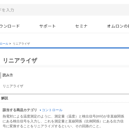
ウンロード
サポート
セミナ
オムロンの
ロール
>
リニアライザ
リニアライザ
読み方
リニアライザ
解説
該当する商品カテゴリ
コントロール
熱電対による温度測定のように、測定量（温度）と検出信号(mV)が非直線関係
にある検出信号を入力し、これを測定量と直線関係（比例関係）にある出力信
号に変換することをリニアライズするといい、その回路のこと。