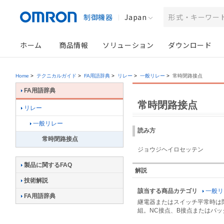
制御機器
Japan
ホーム
商品情報
ソリューション
ダウンロード
Home
>
テクニカルガイド
>
FA用語辞典
>
リレー
>
一般リレー
>
常時閉路接点
FA用語辞典
常時閉路接点
リレー
一般リレー
読み方
常時閉路接点
ジョウジヘイロセッテン
製品に関するFAQ
解説
技術解説
該当する商品カテゴリ
一般リ
FA用語辞典
継電器またはスイッチ平常時は
組。NC接点、B接点またはバック接