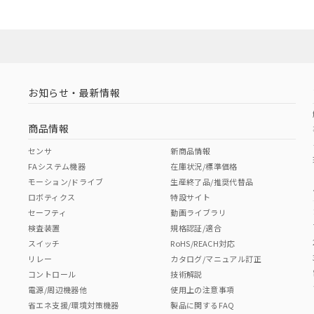
お知らせ・最新情報
商品情報
センサ
新商品情報
FAシステム機器
在庫状況/標準価格
モーション/ドライブ
生産終了品/推奨代替品
ロボティクス
特設サイト
セーフティ
動画ライブラリ
検査装置
規格認証/適合
スイッチ
RoHS/REACH対応
リレー
カタログ/マニュアル訂正
コントロール
技術解説
電源/周辺機器他
使用上の注意事項
省エネ支援/環境対策機器
製品に関するFAQ