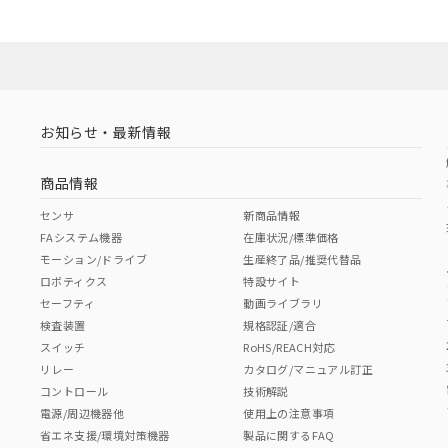
お知らせ・最新情報
商品情報
センサ
新商品情報
FAシステム機器
在庫状況/標準価格
モーション/ドライブ
生産終了品/推奨代替品
ロボティクス
特設サイト
セーフティ
動画ライブラリ
検査装置
規格認証/適合
スイッチ
RoHS/REACH対応
リレー
カタログ/マニュアル訂正
コントロール
技術解説
電源/周辺機器他
使用上の注意事項
省エネ支援/環境対策機器
製品に関するFAQ