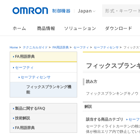
制御機器
Japan
ホーム
商品情報
ソリューション
ダウンロード
Home
>
テクニカルガイド
>
FA用語辞典
>
セーフティ
>
セーフティセンサ
>
フィックス
FA用語辞典
フィックスブラン
セーフティ
セーフティセンサ
読み方
フィックスブランキング機
能
フィックスブランキングキノウ
解説
製品に関するFAQ
技術解説
該当する商品カテゴリ
セーフ
セーフティライトカーテンの検
FA用語辞典
体が検出エリア内で静止してい