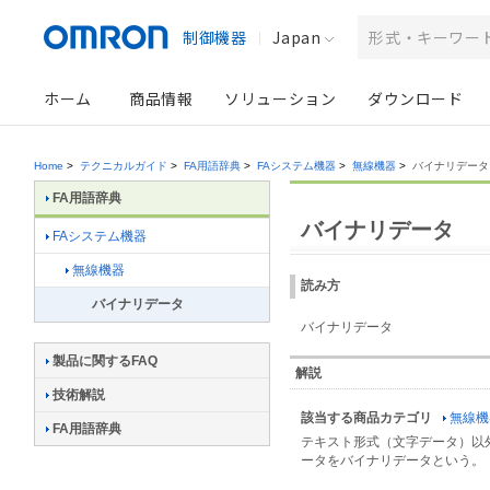
制御機器
Japan
ホーム
商品情報
ソリューション
ダウンロード
Home
>
テクニカルガイド
>
FA用語辞典
>
FAシステム機器
>
無線機器
>
バイナリデータ
FA用語辞典
バイナリデータ
FAシステム機器
無線機器
読み方
バイナリデータ
バイナリデータ
製品に関するFAQ
解説
技術解説
該当する商品カテゴリ
無線機
FA用語辞典
テキスト形式（文字データ）以
ータをバイナリデータという。