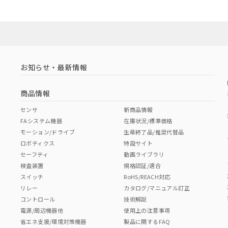
お知らせ・最新情報
商品情報
センサ
新商品情報
FAシステム機器
在庫状況/標準価格
モーション/ドライブ
生産終了品/推奨代替品
ロボティクス
特設サイト
セーフティ
動画ライブラリ
検査装置
規格認証/適合
スイッチ
RoHS/REACH対応
リレー
カタログ/マニュアル訂正
コントロール
技術解説
電源/周辺機器他
使用上の注意事項
省エネ支援/環境対策機器
製品に関するFAQ