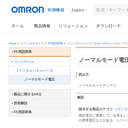
制御機器
Japan
ホーム
商品情報
ソリューション
ダウンロード
Home
>
テクニカルガイド
>
FA用語辞典
>
コントロール
>
デジタルパネルメータ
>
ノー
FA用語辞典
ノーマルモード電
コントロール
デジタルパネルメータ
読み方
ノーマルモード電圧
ノーマルモードデンアツ
製品に関するFAQ
解説
技術解説
該当する商品カテゴリ
デジタ
FA用語辞典
測定電圧に重畳している望まし
や誘導電圧などがある。シリー