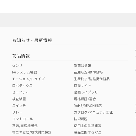
お知らせ・最新情報
商品情報
センサ
新商品情報
FAシステム機器
在庫状況/標準価格
モーション/ドライブ
生産終了品/推奨代替品
ロボティクス
特設サイト
セーフティ
動画ライブラリ
検査装置
規格認証/適合
スイッチ
RoHS/REACH対応
リレー
カタログ/マニュアル訂正
コントロール
技術解説
電源/周辺機器他
使用上の注意事項
省エネ支援/環境対策機器
製品に関するFAQ