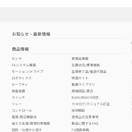
お知らせ・最新情報
商品情報
センサ
新商品情報
FAシステム機器
在庫状況/標準価格
モーション/ドライブ
生産終了品/推奨代替品
ロボティクス
特設サイト
セーフティ
動画ライブラリ
検査装置
規格認証/適合
スイッチ
RoHS/REACH対応
リレー
カタログ/マニュアル訂正
コントロール
技術解説
電源/周辺機器他
使用上の注意事項
省エネ支援/環境対策機器
製品に関するFAQ
目的・仕様から探す
FA用語辞典