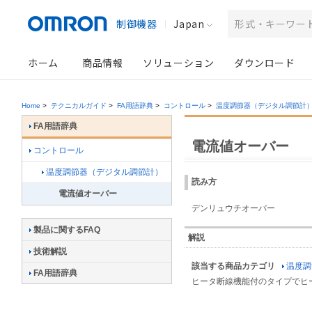
制御機器
Japan
ホーム
商品情報
ソリューション
ダウンロード
Home
>
テクニカルガイド
>
FA用語辞典
>
コントロール
>
温度調節器（デジタル調節計
FA用語辞典
電流値オーバー
コントロール
温度調節器（デジタル調節計）
読み方
電流値オーバー
デンリュウチオーバー
製品に関するFAQ
解説
技術解説
該当する商品カテゴリ
温度調
FA用語辞典
ヒータ断線機能付のタイプでヒー