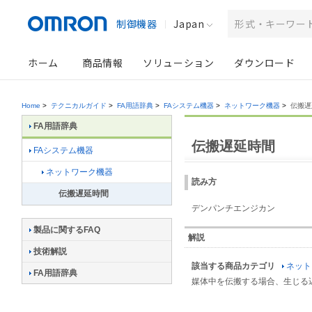
制御機器
Japan
ホーム
商品情報
ソリューション
ダウンロード
Home
>
テクニカルガイド
>
FA用語辞典
>
FAシステム機器
>
ネットワーク機器
>
伝搬遅
FA用語辞典
伝搬遅延時間
FAシステム機器
ネットワーク機器
読み方
伝搬遅延時間
デンパンチエンジカン
製品に関するFAQ
解説
技術解説
該当する商品カテゴリ
ネット
FA用語辞典
媒体中を伝搬する場合、生じる遅