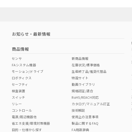
お知らせ・最新情報
商品情報
センサ
新商品情報
FAシステム機器
在庫状況/標準価格
モーション/ドライブ
生産終了品/推奨代替品
ロボティクス
特設サイト
セーフティ
動画ライブラリ
検査装置
規格認証/適合
スイッチ
RoHS/REACH対応
リレー
カタログ/マニュアル訂正
コントロール
技術解説
電源/周辺機器他
使用上の注意事項
省エネ支援/環境対策機器
製品に関するFAQ
目的・仕様から探す
FA用語辞典