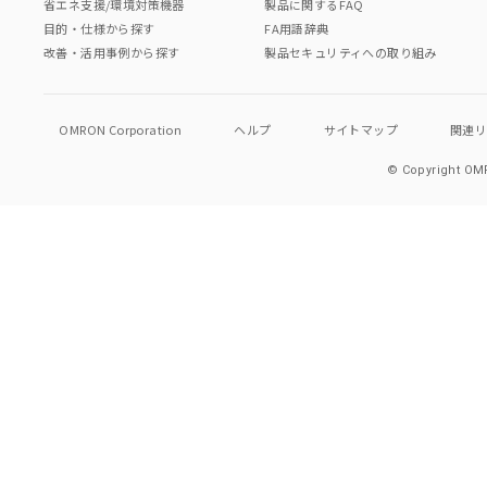
省エネ支援/環境対策機器
製品に関するFAQ
目的・仕様から探す
FA用語辞典
改善・活用事例から探す
製品セキュリティへの取り組み
OMRON Corporation
ヘルプ
サイトマップ
関連
© Copyright OMR