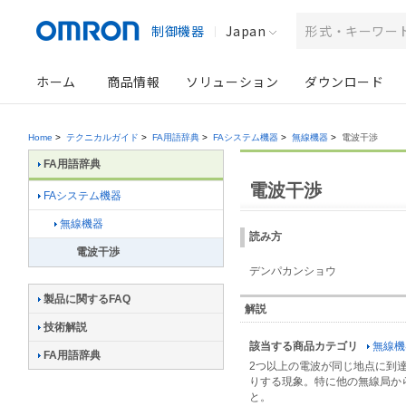
制御機器
Japan
ホーム
商品情報
ソリューション
ダウンロード
Home
>
テクニカルガイド
>
FA用語辞典
>
FAシステム機器
>
無線機器
>
電波干渉
FA用語辞典
電波干渉
FAシステム機器
無線機器
読み方
電波干渉
デンパカンショウ
製品に関するFAQ
解説
技術解説
該当する商品カテゴリ
無線機
FA用語辞典
2つ以上の電波が同じ地点に到
りする現象。特に他の無線局か
と。