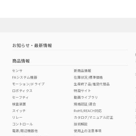
お知らせ・最新情報
商品情報
センサ
新商品情報
FAシステム機器
在庫状況/標準価格
モーション/ドライブ
生産終了品/推奨代替品
ロボティクス
特設サイト
セーフティ
動画ライブラリ
検査装置
規格認証/適合
スイッチ
RoHS/REACH対応
リレー
カタログ/マニュアル訂正
コントロール
技術解説
電源/周辺機器他
使用上の注意事項