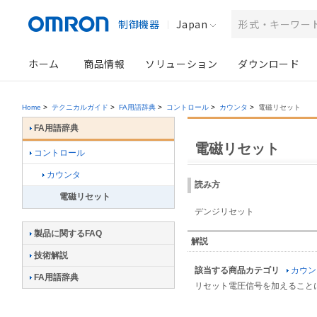
制御機器
Japan
ホーム
商品情報
ソリューション
ダウンロード
Home
>
テクニカルガイド
>
FA用語辞典
>
コントロール
>
カウンタ
>
電磁リセット
FA用語辞典
電磁リセット
コントロール
カウンタ
読み方
電磁リセット
デンジリセット
製品に関するFAQ
解説
技術解説
該当する商品カテゴリ
カウン
FA用語辞典
リセット電圧信号を加えること