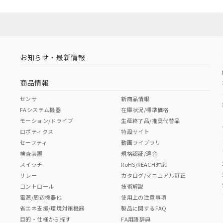
お知らせ・最新情報
商品情報
センサ
新商品情報
FAシステム機器
在庫状況/標準価格
モーション/ドライブ
生産終了品/推奨代替品
ロボティクス
特設サイト
セーフティ
動画ライブラリ
検査装置
規格認証/適合
スイッチ
RoHS/REACH対応
リレー
カタログ/マニュアル訂正
コントロール
技術解説
電源/周辺機器他
使用上の注意事項
省エネ支援/環境対策機器
製品に関するFAQ
目的・仕様から探す
FA用語辞典