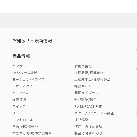
お知らせ・最新情報
商品情報
センサ
新商品情報
FAシステム機器
在庫状況/標準価格
モーション/ドライブ
生産終了品/推奨代替品
ロボティクス
特設サイト
セーフティ
動画ライブラリ
検査装置
規格認証/適合
スイッチ
RoHS/REACH対応
リレー
カタログ/マニュアル訂正
コントロール
技術解説
電源/周辺機器他
使用上の注意事項
省エネ支援/環境対策機器
製品に関するFAQ