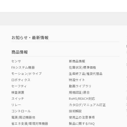
お知らせ・最新情報
商品情報
センサ
新商品情報
FAシステム機器
在庫状況/標準価格
モーション/ドライブ
生産終了品/推奨代替品
ロボティクス
特設サイト
セーフティ
動画ライブラリ
検査装置
規格認証/適合
スイッチ
RoHS/REACH対応
リレー
カタログ/マニュアル訂正
コントロール
技術解説
電源/周辺機器他
使用上の注意事項
省エネ支援/環境対策機器
製品に関するFAQ