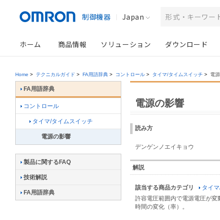
制御機器
Japan
ホーム
商品情報
ソリューション
ダウンロード
Home
>
テクニカルガイド
>
FA用語辞典
>
コントロール
>
タイマ/タイムスイッチ
>
電源
FA用語辞典
電源の影響
コントロール
タイマ/タイムスイッチ
読み方
電源の影響
デンゲンノエイキョウ
製品に関するFAQ
解説
技術解説
該当する商品カテゴリ
タイマ
FA用語辞典
許容電圧範囲内で電源電圧が変
時間の変化（率）。