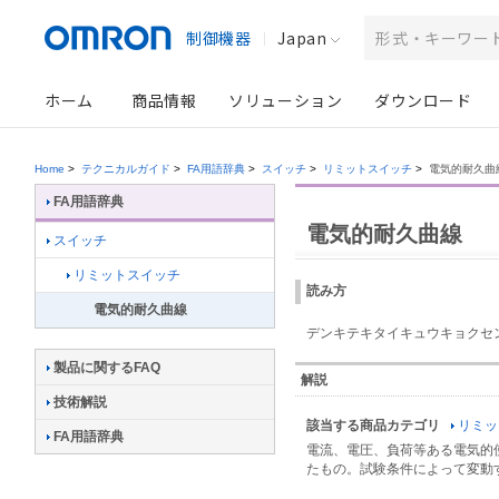
制御機器
Japan
ホーム
商品情報
ソリューション
ダウンロード
Home
>
テクニカルガイド
>
FA用語辞典
>
スイッチ
>
リミットスイッチ
>
電気的耐久曲
FA用語辞典
電気的耐久曲線
スイッチ
リミットスイッチ
読み方
電気的耐久曲線
デンキテキタイキュウキョクセ
製品に関するFAQ
解説
技術解説
該当する商品カテゴリ
リミッ
FA用語辞典
電流、電圧、負荷等ある電気的
たもの。試験条件によって変動