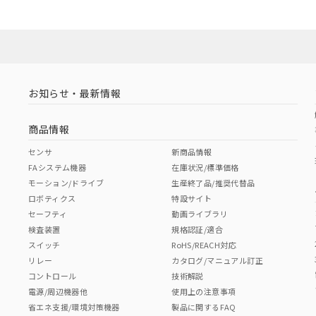
お知らせ・最新情報
商品情報
センサ
新商品情報
FAシステム機器
在庫状況/標準価格
モーション/ドライブ
生産終了品/推奨代替品
ロボティクス
特設サイト
セーフティ
動画ライブラリ
検査装置
規格認証/適合
スイッチ
RoHS/REACH対応
リレー
カタログ/マニュアル訂正
コントロール
技術解説
電源/周辺機器他
使用上の注意事項
省エネ支援/環境対策機器
製品に関するFAQ