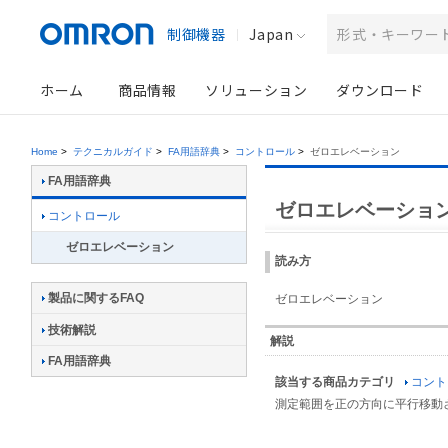
制御機器
Japan
ホーム
商品情報
ソリューション
ダウンロード
Home
>
テクニカルガイド
>
FA用語辞典
>
コントロール
>
ゼロエレベーション
FA用語辞典
ゼロエレベーショ
コントロール
ゼロエレベーション
読み方
製品に関するFAQ
ゼロエレベーション
技術解説
解説
FA用語辞典
該当する商品カテゴリ
コント
測定範囲を正の方向に平行移動