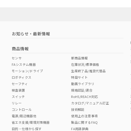
お知らせ・最新情報
商品情報
センサ
新商品情報
FAシステム機器
在庫状況/標準価格
モーション/ドライブ
生産終了品/推奨代替品
ロボティクス
特設サイト
セーフティ
動画ライブラリ
検査装置
規格認証/適合
スイッチ
RoHS/REACH対応
リレー
カタログ/マニュアル訂正
コントロール
技術解説
電源/周辺機器他
使用上の注意事項
省エネ支援/環境対策機器
製品に関するFAQ
目的・仕様から探す
FA用語辞典