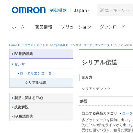
制御機器
Japan
ホーム
商品情報
ソリューション
ダウンロード
Home
>
テクニカルガイド
>
FA用語辞典
>
センサ
>
ロータリエンコーダ
>
シリアル伝送
FA用語辞典
シリアル伝送
センサ
ロータリエンコーダ
読み方
シリアル伝送
シリアルデンソウ
製品に関するFAQ
解説
技術解説
該当する商品カテゴリ
ロータ
FA用語辞典
多ビットデータを同時に出力す
的に1つの伝送ラインから出力
受けた側でパラレル信号に変換