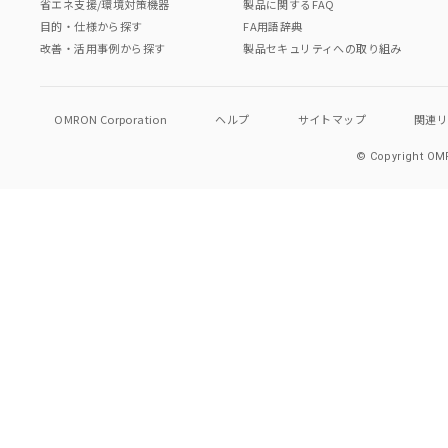
省エネ支援/環境対策機器
製品に関するFAQ
目的・仕様から探す
FA用語辞典
改善・活用事例から探す
製品セキュリティへの取り組み
OMRON Corporation
ヘルプ
サイトマップ
関連
© Copyright OMR