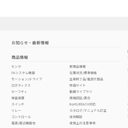
お知らせ・最新情報
商品情報
センサ
新商品情報
FAシステム機器
在庫状況/標準価格
モーション/ドライブ
生産終了品/推奨代替品
ロボティクス
特設サイト
セーフティ
動画ライブラリ
検査装置
規格認証/適合
スイッチ
RoHS/REACH対応
リレー
カタログ/マニュアル訂正
コントロール
技術解説
電源/周辺機器他
使用上の注意事項