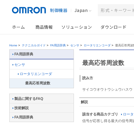
制御機器
Japan
ホーム
商品情報
ソリューション
ダウンロード
Home
>
テクニカルガイド
>
FA用語辞典
>
センサ
>
ロータリエンコーダ
>
最高応答周波
FA用語辞典
最高応答周波数
センサ
ロータリエンコーダ
読み方
最高応答周波数
サイコウオウトウシュウハスウ
製品に関するFAQ
解説
技術解説
該当する商品カテゴリ
ロータ
FA用語辞典
信号が応答し得る最大の信号周