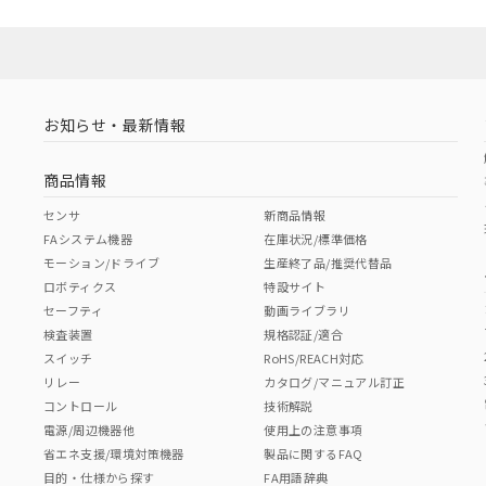
お知らせ・最新情報
商品情報
センサ
新商品情報
FAシステム機器
在庫状況/標準価格
モーション/ドライブ
生産終了品/推奨代替品
ロボティクス
特設サイト
セーフティ
動画ライブラリ
検査装置
規格認証/適合
スイッチ
RoHS/REACH対応
リレー
カタログ/マニュアル訂正
コントロール
技術解説
電源/周辺機器他
使用上の注意事項
省エネ支援/環境対策機器
製品に関するFAQ
目的・仕様から探す
FA用語辞典