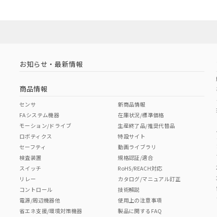
お知らせ・最新情報
商品情報
センサ
新商品情報
FAシステム機器
在庫状況/標準価格
モーション/ドライブ
生産終了品/推奨代替品
ロボティクス
特設サイト
セーフティ
動画ライブラリ
検査装置
規格認証/適合
スイッチ
RoHS/REACH対応
リレー
カタログ/マニュアル訂正
コントロール
技術解説
電源/周辺機器他
使用上の注意事項
省エネ支援/環境対策機器
製品に関するFAQ