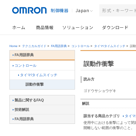
制御機器
Japan
ホーム
商品情報
ソリューション
ダウンロード
Home
>
テクニカルガイド
>
FA用語辞典
>
コントロール
>
タイマ/タイムスイッチ
>
誤動
FA用語辞典
誤動作衝撃
コントロール
タイマ/タイムスイッチ
読み方
誤動作衝撃
ゴドウサショウゲキ
製品に関するFAQ
解説
技術解説
該当する商品カテゴリ
タイマ
FA用語辞典
使用中における衝撃によって閉
開離しない範囲の衝撃のこと。