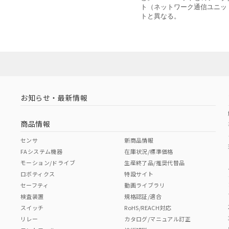
ト（ネットワーク通信ユニッ
トと異なる。
お知らせ・最新情報
商品情報
センサ
新商品情報
FAシステム機器
在庫状況/標準価格
モーション/ドライブ
生産終了品/推奨代替品
ロボティクス
特設サイト
セーフティ
動画ライブラリ
検査装置
規格認証/適合
スイッチ
RoHS/REACH対応
リレー
カタログ/マニュアル訂正