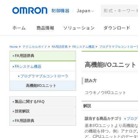
制御機器
Japan
ホーム
商品情報
ソリューション
ダウンロード
Home
>
テクニカルガイド
>
FA用語辞典
>
FAシステム機器
>
プログラマブルコントロー
FA用語辞典
高機能I/Oユニット
FAシステム機器
プログラマブルコントローラ
読み方
高機能I/Oユニット
コウキノウI/Oユニット
製品に関するFAQ
解説
技術解説
該当する商品カテゴリ
プログ
FA用語辞典
基本I/Oユニットより高機
の機能を持つ。例）アナログ
ど。CPUユニットとのデータ