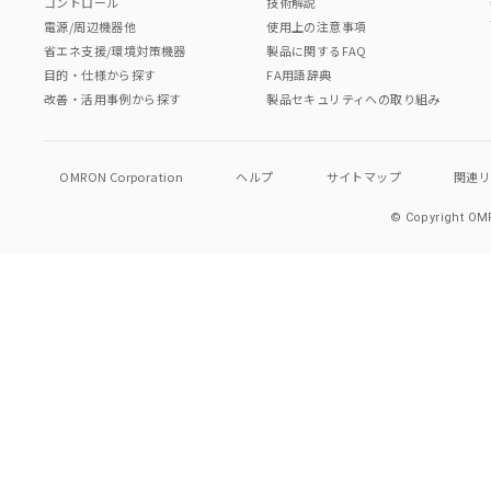
コントロール
技術解説
電源/周辺機器他
使用上の注意事項
省エネ支援/環境対策機器
製品に関するFAQ
目的・仕様から探す
FA用語辞典
改善・活用事例から探す
製品セキュリティへの取り組み
OMRON Corporation
ヘルプ
サイトマップ
関連
© Copyright OMR