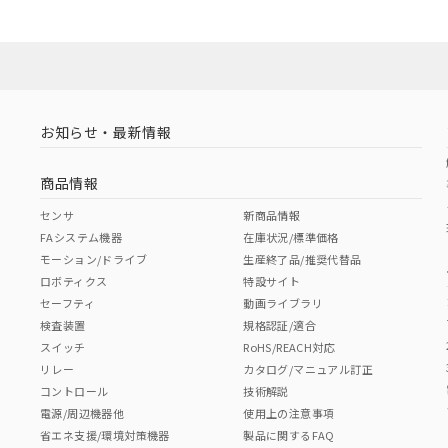
お知らせ・最新情報
商品情報
センサ
新商品情報
FAシステム機器
在庫状況/標準価格
モーション/ドライブ
生産終了品/推奨代替品
ロボティクス
特設サイト
セーフティ
動画ライブラリ
検査装置
規格認証/適合
スイッチ
RoHS/REACH対応
リレー
カタログ/マニュアル訂正
コントロール
技術解説
電源/周辺機器他
使用上の注意事項
省エネ支援/環境対策機器
製品に関するFAQ