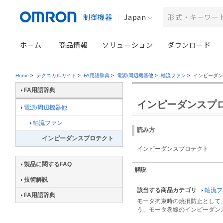
制御機器
Japan
ホーム
商品情報
ソリューション
ダウンロード
Home
>
テクニカルガイド
>
FA用語辞典
>
電源/周辺機器他
>
軸流ファン
>
インピーダン
FA用語辞典
インピーダンスプ
電源/周辺機器他
軸流ファン
読み方
インピーダンスプロテクト
インピーダンスプロテクト
製品に関するFAQ
解説
技術解説
該当する商品カテゴリ
軸流フ
FA用語辞典
モータ拘束時の焼損防止として
う、モータ巻線のインピーダン