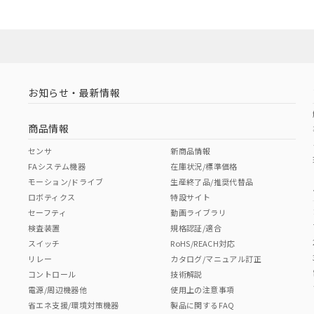
お知らせ・最新情報
商品情報
センサ
新商品情報
FAシステム機器
在庫状況/標準価格
モーション/ドライブ
生産終了品/推奨代替品
ロボティクス
特設サイト
セーフティ
動画ライブラリ
検査装置
規格認証/適合
スイッチ
RoHS/REACH対応
リレー
カタログ/マニュアル訂正
コントロール
技術解説
電源/周辺機器他
使用上の注意事項
省エネ支援/環境対策機器
製品に関するFAQ