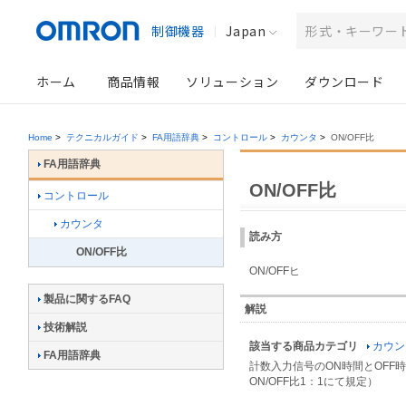
制御機器
Japan
ホーム
商品情報
ソリューション
ダウンロード
Home
>
テクニカルガイド
>
FA用語辞典
>
コントロール
>
カウンタ
>
ON/OFF比
FA用語辞典
ON/OFF比
コントロール
カウンタ
読み方
ON/OFF比
ON/OFFヒ
製品に関するFAQ
解説
技術解説
該当する商品カテゴリ
カウン
FA用語辞典
計数入力信号のON時間とOFF
ON/OFF比1：1にて規定）