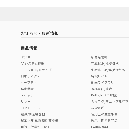
お知らせ・最新情報
商品情報
センサ
新商品情報
FAシステム機器
在庫状況/標準価格
モーション/ドライブ
生産終了品/推奨代替品
ロボティクス
特設サイト
セーフティ
動画ライブラリ
検査装置
規格認証/適合
スイッチ
RoHS/REACH対応
リレー
カタログ/マニュアル訂正
コントロール
技術解説
電源/周辺機器他
使用上の注意事項
省エネ支援/環境対策機器
製品に関するFAQ
目的・仕様から探す
FA用語辞典