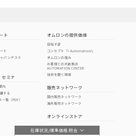
ート
オムロンの提供価値
目指す姿
ポート
コンセプト「i-Automation!」
ジャパンデスク
オムロンの強み
お客様との共創拠点
AUTOMATION CENTER
技術を磨く現場
・セミナ
案内
販売ネットワーク
講する
国内販売ネットワーク
ス一覧（PDF）
海外販売ネットワーク
オンラインストア
在庫状況/標準価格 照会