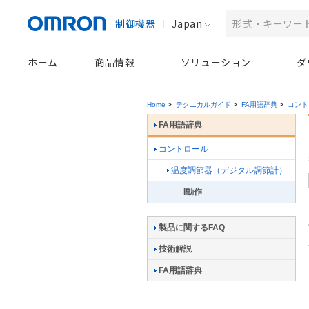
制御機器
Japan
ホーム
商品情報
ソリューション
ダ
Home
>
テクニカルガイド
>
FA用語辞典
>
コント
FA用語辞典
コントロール
温度調節器（デジタル調節計）
I動作
製品に関するFAQ
技術解説
FA用語辞典