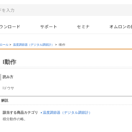
ウンロード
サポート
セミナ
オムロンの
ロール
>
温度調節器（デジタル調節計）
>
I動作
I動作
読み方
Iドウサ
解説
該当する商品カテゴリ
温度調節器（デジタル調節計）
積分動作の略。