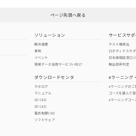
ページ先頭へ戻る
ソリューション
サービスサポ
解決提案
テスト機貸出
事例
ロボティクスサ
イベント
日本語相談窓口
現場データ活用サービスi-BELT
輸出該非判定
ダウンロードセンタ
eラーニング
カタログ
eラーニングのご
マニュアル
コースを選んで受
2D CAD
eラーニングコー
3D CAD
電気制御CAD
ソフトウェア