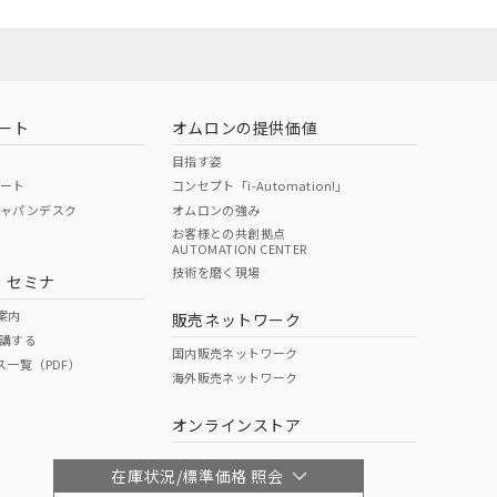
ート
オムロンの提供価値
目指す姿
ポート
コンセプト「i-Automation!」
ジャパンデスク
オムロンの強み
お客様との共創拠点
AUTOMATION CENTER
技術を磨く現場
・セミナ
案内
販売ネットワーク
講する
国内販売ネットワーク
ス一覧（PDF）
海外販売ネットワーク
オンラインストア
在庫状況/標準価格 照会