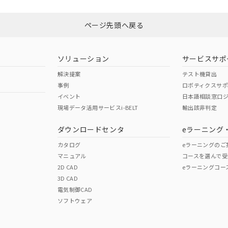
ページ先頭へ戻る
ソリューション
サービスサポ
解決提案
テスト機貸出
事例
ロボティクスサ
イベント
日本語相談窓口
現場データ活用サービスi-BELT
輸出該非判定
ダウンロードセンタ
eラーニング
カタログ
eラーニングのご
マニュアル
コースを選んで受
2D CAD
eラーニングコー
3D CAD
電気制御CAD
ソフトウェア