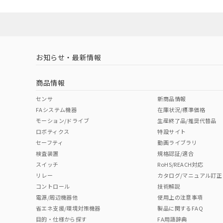
お知らせ・最新情報
商品情報
センサ
新商品情報
FAシステム機器
在庫状況/標準価格
モーション/ドライブ
生産終了品/推奨代替品
ロボティクス
特設サイト
セーフティ
動画ライブラリ
検査装置
規格認証/適合
スイッチ
RoHS/REACH対応
リレー
カタログ/マニュアル訂正
コントロール
技術解説
電源/周辺機器他
使用上の注意事項
省エネ支援/環境対策機器
製品に関するFAQ
目的・仕様から探す
FA用語辞典