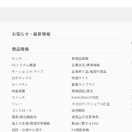
お知らせ・最新情報
商品情報
センサ
新商品情報
FAシステム機器
在庫状況/標準価格
モーション/ドライブ
生産終了品/推奨代替品
ロボティクス
特設サイト
セーフティ
動画ライブラリ
検査装置
規格認証/適合
スイッチ
RoHS/REACH対応
リレー
カタログ/マニュアル訂正
コントロール
技術解説
電源/周辺機器他
使用上の注意事項
省エネ支援/環境対策機器
製品に関するFAQ
目的・仕様から探す
FA用語辞典