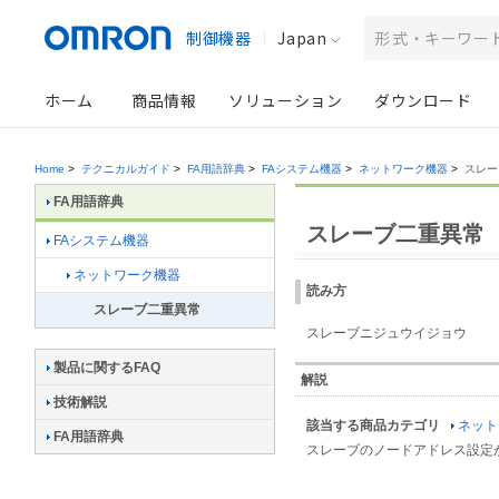
制御機器
Japan
ホーム
商品情報
ソリューション
ダウンロード
Home
>
テクニカルガイド
>
FA用語辞典
>
FAシステム機器
>
ネットワーク機器
>
スレー
FA用語辞典
スレーブ二重異常
FAシステム機器
ネットワーク機器
読み方
スレーブ二重異常
スレーブニジュウイジョウ
製品に関するFAQ
解説
技術解説
該当する商品カテゴリ
ネット
FA用語辞典
スレーブのノードアドレス設定