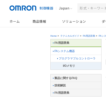
制御機器
Japan
ホーム
商品情報
ソリューション
ダ
Home
>
テクニカルガイド
>
FA用語辞典
>
FAシ
FA用語辞典
FAシステム機器
プログラマブルコントローラ
I/Oメモリ
製品に関するFAQ
技術解説
FA用語辞典