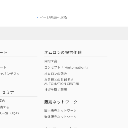
ページ先頭へ戻る
ート
オムロンの提供価値
目指す姿
ポート
コンセプト「i-Automation!」
ジャパンデスク
オムロンの強み
お客様との共創拠点
AUTOMATION CENTER
技術を磨く現場
・セミナ
案内
販売ネットワーク
講する
国内販売ネットワーク
ス一覧（PDF）
海外販売ネットワーク