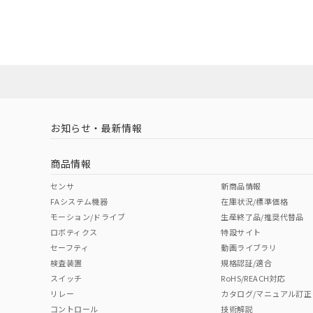
お知らせ・最新情報
商品情報
センサ
新商品情報
FAシステム機器
在庫状況/標準価格
モーション/ドライブ
生産終了品/推奨代替品
ロボティクス
特設サイト
セーフティ
動画ライブラリ
検査装置
規格認証/適合
スイッチ
RoHS/REACH対応
リレー
カタログ/マニュアル訂正
コントロール
技術解説