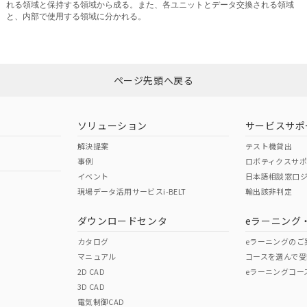
れる領域と保持する領域から成る。また、各ユニットとデータ交換される領域
と、内部で使用する領域に分かれる。
ページ先頭へ戻る
ソリューション
サービスサポ
解決提案
テスト機貸出
事例
ロボティクスサ
イベント
日本語相談窓口
現場データ活用サービスi-BELT
輸出該非判定
ダウンロードセンタ
eラーニング
カタログ
eラーニングのご
マニュアル
コースを選んで受
2D CAD
eラーニングコー
3D CAD
電気制御CAD