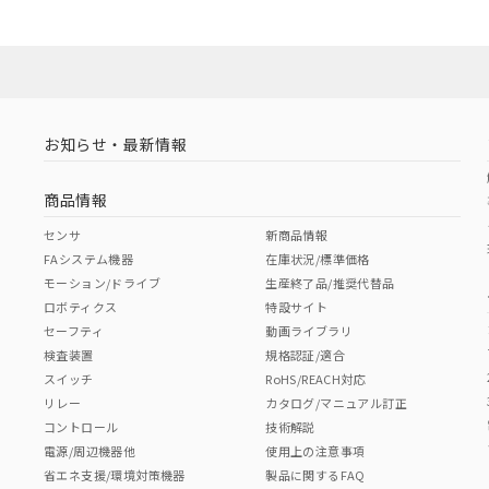
お知らせ・最新情報
商品情報
センサ
新商品情報
FAシステム機器
在庫状況/標準価格
モーション/ドライブ
生産終了品/推奨代替品
ロボティクス
特設サイト
セーフティ
動画ライブラリ
検査装置
規格認証/適合
スイッチ
RoHS/REACH対応
リレー
カタログ/マニュアル訂正
コントロール
技術解説
電源/周辺機器他
使用上の注意事項
省エネ支援/環境対策機器
製品に関するFAQ