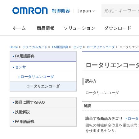
制御機器
Japan
ホーム
商品情報
ソリューション
ダウンロード
Home
>
テクニカルガイド
>
FA用語辞典
>
センサ
>
ロータリエンコーダ
>
ロータリエン
FA用語辞典
ロータリエンコー
センサ
ロータリエンコーダ
読み方
ロータリエンコーダ
ロータリエンコーダ
製品に関するFAQ
解説
技術解説
該当する商品カテゴリ
ロータ
FA用語辞典
回転の機械的変位量を電気信号
を検出するセンサ。