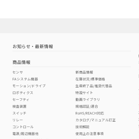
お知らせ・最新情報
商品情報
センサ
新商品情報
FAシステム機器
在庫状況/標準価格
モーション/ドライブ
生産終了品/推奨代替品
ロボティクス
特設サイト
セーフティ
動画ライブラリ
検査装置
規格認証/適合
スイッチ
RoHS/REACH対応
リレー
カタログ/マニュアル訂正
コントロール
技術解説
電源/周辺機器他
使用上の注意事項