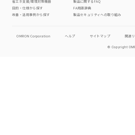
省エネ支援/環境対策機器
製品に関するFAQ
目的・仕様から探す
FA用語辞典
改善・活用事例から探す
製品セキュリティへの取り組み
OMRON Corporation
ヘルプ
サイトマップ
関連
© Copyright OMR