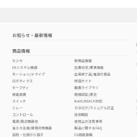
お知らせ・最新情報
商品情報
センサ
新商品情報
FAシステム機器
在庫状況/標準価格
モーション/ドライブ
生産終了品/推奨代替品
ロボティクス
特設サイト
セーフティ
動画ライブラリ
検査装置
規格認証/適合
スイッチ
RoHS/REACH対応
リレー
カタログ/マニュアル訂正
コントロール
技術解説
電源/周辺機器他
使用上の注意事項
省エネ支援/環境対策機器
製品に関するFAQ
目的・仕様から探す
FA用語辞典