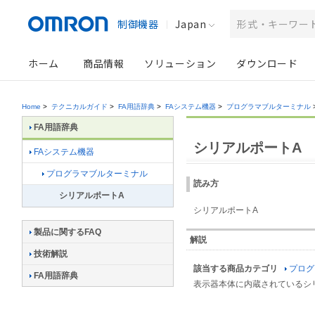
制御機器
Japan
ホーム
商品情報
ソリューション
ダウンロード
Home
>
テクニカルガイド
>
FA用語辞典
>
FAシステム機器
>
プログラマブルターミナル
FA用語辞典
シリアルポートA
FAシステム機器
プログラマブルターミナル
読み方
シリアルポートA
シリアルポートA
製品に関するFAQ
解説
技術解説
該当する商品カテゴリ
プログ
FA用語辞典
表示器本体に内蔵されているシ