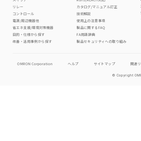
リレー
カタログ/マニュアル訂正
コントロール
技術解説
電源/周辺機器他
使用上の注意事項
省エネ支援/環境対策機器
製品に関するFAQ
目的・仕様から探す
FA用語辞典
改善・活用事例から探す
製品セキュリティへの取り組み
OMRON Corporation
ヘルプ
サイトマップ
関連
© Copyright OMR