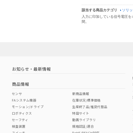
該当する商品カテゴリ
ソリッ
入力に印加している信号電圧を
間。
お知らせ・最新情報
商品情報
センサ
新商品情報
FAシステム機器
在庫状況/標準価格
モーション/ドライブ
生産終了品/推奨代替品
ロボティクス
特設サイト
セーフティ
動画ライブラリ
検査装置
規格認証/適合
スイッチ
RoHS/REACH対応