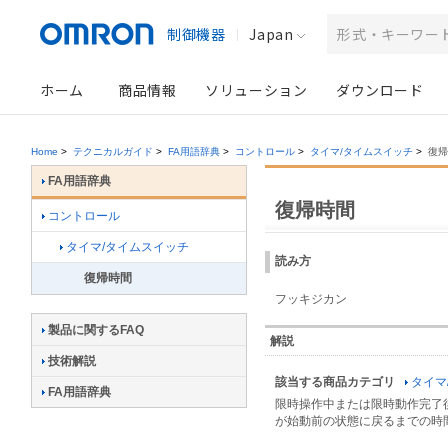
制御機器
Japan
ホーム
商品情報
ソリューション
ダウンロード
Home
>
テクニカルガイド
>
FA用語辞典
>
コントロール
>
タイマ/タイムスイッチ
>
復帰
FA用語辞典
復帰時間
コントロール
タイマ/タイムスイッチ
読み方
復帰時間
フッキジカン
製品に関するFAQ
解説
技術解説
該当する商品カテゴリ
タイマ
FA用語辞典
限時操作中または限時動作完了
が始動前の状態に戻るまでの時