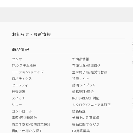
お知らせ・最新情報
商品情報
センサ
新商品情報
FAシステム機器
在庫状況/標準価格
モーション/ドライブ
生産終了品/推奨代替品
ロボティクス
特設サイト
セーフティ
動画ライブラリ
検査装置
規格認証/適合
スイッチ
RoHS/REACH対応
リレー
カタログ/マニュアル訂正
コントロール
技術解説
電源/周辺機器他
使用上の注意事項
省エネ支援/環境対策機器
製品に関するFAQ
目的・仕様から探す
FA用語辞典