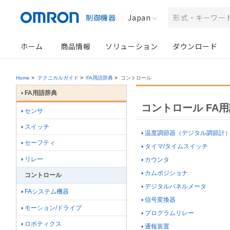
制御機器
Japan
ホーム
商品情報
ソリューション
ダウンロード
Home
>
テクニカルガイド
>
FA用語辞典
>
コントロール
FA用語辞典
コントロール FA
センサ
スイッチ
温度調節器（デジタル調節計
セーフティ
タイマ/タイムスイッチ
リレー
カウンタ
カムポジショナ
コントロール
デジタルパネルメータ
FAシステム機器
信号変換器
モーション/ドライブ
プログラムリレー
ロボティクス
通報装置