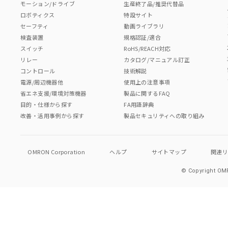
モーション/ドライブ
生産終了品/推奨代替品
ロボティクス
特設サイト
セーフティ
動画ライブラリ
検査装置
規格認証/適合
スイッチ
RoHS/REACH対応
リレー
カタログ/マニュアル訂正
コントロール
技術解説
電源/周辺機器他
使用上の注意事項
省エネ支援/環境対策機器
製品に関するFAQ
目的・仕様から探す
FA用語辞典
改善・活用事例から探す
製品セキュリティへの取り組み
OMRON Corporation
ヘルプ
サイトマップ
関連
© Copyright OMR