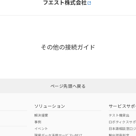
フエスト株式会社
その他の接続ガイド
ページ先頭へ戻る
ソリューション
サービスサポ
解決提案
テスト機貸出
事例
ロボティクスサ
イベント
日本語相談窓口
現場データ活用サービスi-BELT
輸出該非判定