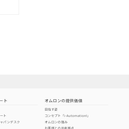
ート
オムロンの提供価値
目指す姿
ポート
コンセプト「i-Automation!」
ジャパンデスク
オムロンの強み
お客様との共創拠点