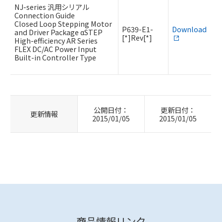
NJ-series 汎用シリアル
Connection Guide
Closed Loop Stepping Motor
P639-E1-
Download
and Driver Package αSTEP
[*]Rev[*]
High-efficiency AR Series
FLEX DC/AC Power Input
Built-in Controller Type
公開日付：
更新日付：
更新情報
2015/01/05
2015/01/05
商品情報リンク