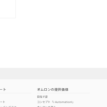
ート
オムロンの提供価値
目指す姿
ポート
コンセプト「i-Automation!」
ジャパンデスク
オムロンの強み