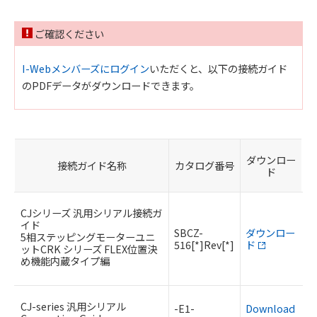
ご確認ください
I-Webメンバーズにログイン
いただくと、以下の接続ガイド
のPDFデータがダウンロードできます。
ダウンロー
接続ガイド名称
カタログ番号
ド
CJシリーズ 汎用シリアル接続ガ
イド
SBCZ-
ダウンロー
5相ステッピングモーターユニ
516[*]Rev[*]
ド
ットCRK シリーズ FLEX位置決
め機能内蔵タイプ編
CJ-series 汎用シリアル
-E1-
Download