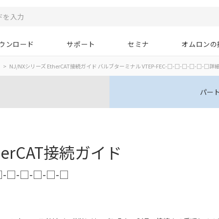
ウンロード
サポート
セミナ
オムロンの
NJ/NXシリーズ EtherCAT接続ガイド バルブターミナル VTEP-FEC-□-□-□-□-□-□詳
パー
herCAT接続ガイド
-□-□-□-□-□