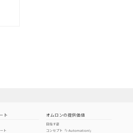
ート
オムロンの提供価値
目指す姿
ポート
コンセプト「i-Automation!」