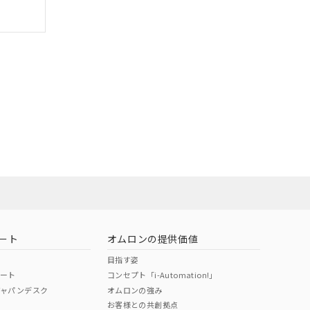
ート
オムロンの提供価値
目指す姿
ポート
コンセプト「i-Automation!」
ジャパンデスク
オムロンの強み
お客様との共創拠点