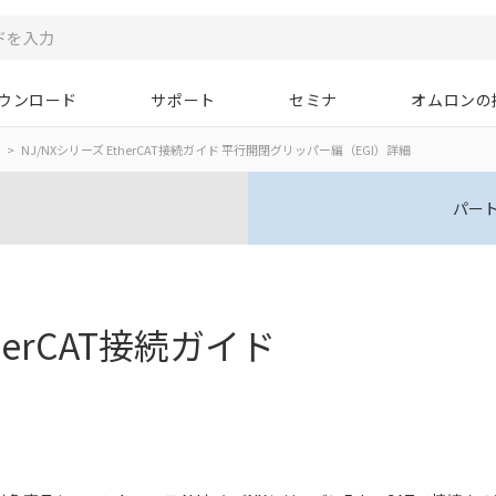
ウンロード
サポート
セミナ
オムロンの
NJ/NXシリーズ EtherCAT接続ガイド 平行開閉グリッパー編（EGI）詳細
パー
herCAT接続ガイド