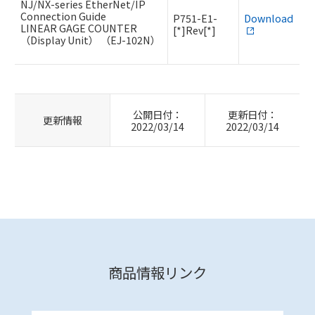
NJ/NX-series EtherNet/IP
Connection Guide
P751-E1-
Download
LINEAR GAGE COUNTER
[*]Rev[*]
（Display Unit） （EJ-102N）
公開日付：
更新日付：
更新情報
2022/03/14
2022/03/14
商品情報リンク