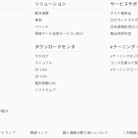
ソリューション
サービスサポ
解決提案
テスト機貸出
事例
ロボティクスサ
イベント
日本語相談窓口
現場データ活用サービスi-BELT
輸出該非判定
ダウンロードセンタ
eラーニング
カタログ
eラーニングのご
マニュアル
コースを選んで受
2D CAD
eラーニングコー
3D CAD
電気制御CAD
ソフトウェア
り組み
イトマップ
関連リンク
個人情報の
取り扱いについて
ご利用条