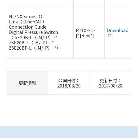
NJ/NX-series IO-
Link（EtherCAT）
Connection Guide
P710-E1-
Download
Digital Pressure Switch
[*]Rev[*]
（ISE20B-L（-M/-P）-*
ZSE20B-L（-M/-P）-*
ZSE20BF-L（-M/-P）-*）
公開日付：
更新日付：
更新情報
2018/08/20
2018/08/20