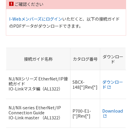
ご確認ください
I-Webメンバーズにログイン
いただくと、以下の接続ガイド
のPDFデータがダウンロードできます。
ダウンロー
接続ガイド名称
カタログ番号
ド
NJ/NXシリーズ EtherNet/IP接
SBCX-
ダウンロー
続ガイド
148[*]Rev[*]
ド
IO-Linkマスタ編（AL1322）
NJ/NX-series EtherNet/IP
P700-E1-
Download
Connection Guide
[*]Rev[*]
IO-Link master （AL1322）